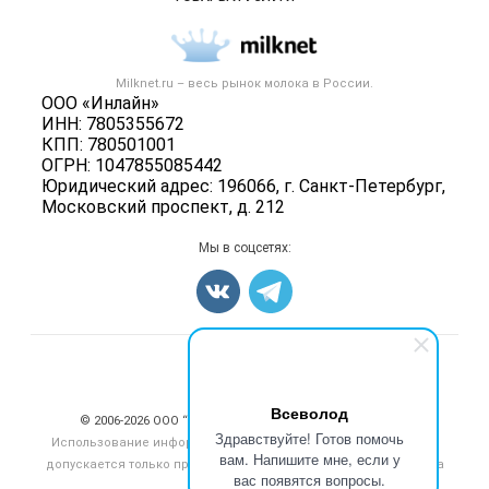
Размещение рекламы
Каталог компаний
Молочная продукция
Публичная оферта
Новости рынка
Вторичное сырье
Контактная информация
Форум
Milknet.ru – весь
рынок молока
в России.
Оборудование
Политика обработки персональных данных
ООО «Инлайн»
Энциклопедия
Прочее
ИНН: 7805355672
Для СМИ
Бренды
КПП: 780501001
Добавить объявление
ОГРН: 1047855085442
Блог
Карта объявлений
Юридический адрес: 196066, г. Санкт-Петербург,
Московский проспект, д. 212
Мы в соцсетях:
Счетчики, авторское право, логотипы
Всеволод
© 2006‑2026 ООО “Инлайн”. 12+ Все права защищены.
Здравствуйте! Готов помочь
Использование информации, размещенной на данном сайте,
вам. Напишите мне, если у
допускается только при размещении активной гиперссылки на
вас появятся вопросы.
сайт
milknet.ru