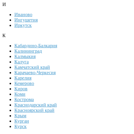
И
Иваново
Ингушетия
Иркутск
К
Кабардино-Балкария
Калининград
Калмыкия
Калуга
Камчатский край
Карачаево-Черкесия
Карелия
Кемерово
Киров
Коми
Кострома
Краснодарский край
Красноярский край
Крым
Курган
Курск