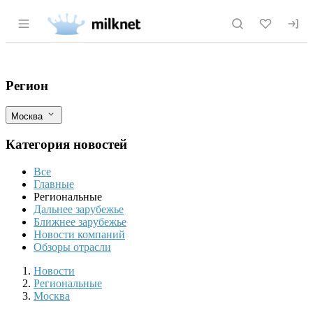
Раздел навигации по сайту milknet.ru
В Москве изъяли и уничтожили почти 9
Фильтры
Регион
Москва
Категория новостей
Все
Главные
Региональные
Дальнее зарубежье
Ближнее зарубежье
Новости компаний
Обзоры отрасли
Новости
Разделы
Новости
Региональные
Москва