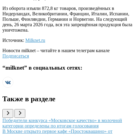
Из оборота изъяли 872,8 кг товаров, произведённых в
Нидерландах, Великобритании, Франции, Италии, Испании,
Польше, Финляндии, Германии и Норвегии. На следующий
день, 26 марта 2026 года, вся эта запрещённая продукция была
уничтожена.
Источник:
Milknet.ru
Новости
milknet
– читайте в нашем телеграм канале
Подписаться
“
milknet
” в социальных сетях:
Также в разделе
Иллюстрация новости
Победители конкурса «Московское качество» в молочной
категории определены по итогам голосования
Иллюстрация новости
В Москве открыто первое кафе «Простоквашино» от