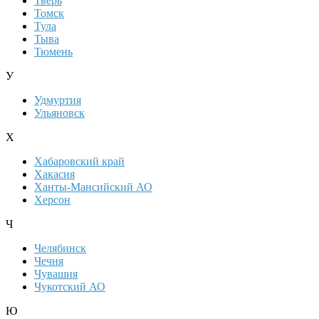
Тверь
Томск
Тула
Тыва
Тюмень
У
Удмуртия
Ульяновск
Х
Хабаровский край
Хакасия
Ханты-Мансийский АО
Херсон
Ч
Челябинск
Чечня
Чувашия
Чукотский АО
Ю