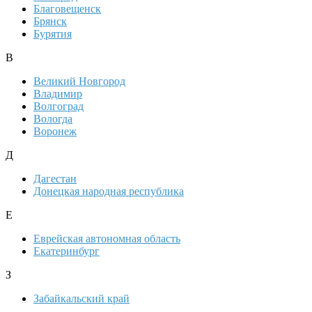
Благовещенск
Брянск
Бурятия
В
Великий Новгород
Владимир
Волгоград
Вологда
Воронеж
Д
Дагестан
Донецкая народная республика
Е
Еврейская автономная область
Екатеринбург
З
Забайкальский край