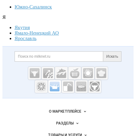
Южно-Сахалинск
Я
Якутия
Ямало-Ненецкий АО
Ярославль
Дополнительная информация
Поиск по сайту и ссылк
Искать
Cсылки на полезные проекты
Молочная
промышленность
России на
Важные разделы и контакты
Навигация по сайту
Milknet.ru
О МАРКЕТПЛЕЙСЕ
Новости Milknet.ru
РАЗДЕЛЫ
Услуги и цены
Объявления
ТОВАРЫ И УСЛУГИ