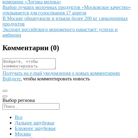
компании «Логика молока»
Иллюстрация новости
Выбор лучших молочных продуктов «Московское качество»
открывается для голосования 17 апреля
Иллюстрация новости
В Москве обнаружили и изъяли более 200 кг санкционных
продуктов
Иллюстрация новости
Экспорт российского мороженого нарастает: успехи и
амбиции
Комментарии (
0
)
Получать на e‑mail уведомления о новых комментариях
Войдите
, чтобы комментировать новость
Выбор региона
Поиск региона
Все
Дальнее зарубежье
Ближнее зарубежье
Москва